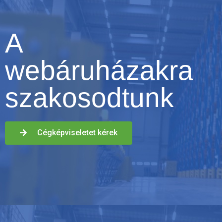
A
webáruházakra
szakosodtunk
Cégképviseletet kérek