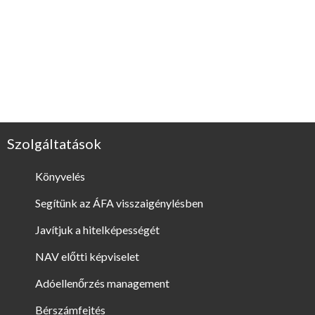
Szolgáltatások
Könyvelés
Segítünk az ÁFA visszaigénylésben
Javítjuk a hitelképességét
NAV előtti képviselet
Adóellenőrzés management
Bérszámfejtés