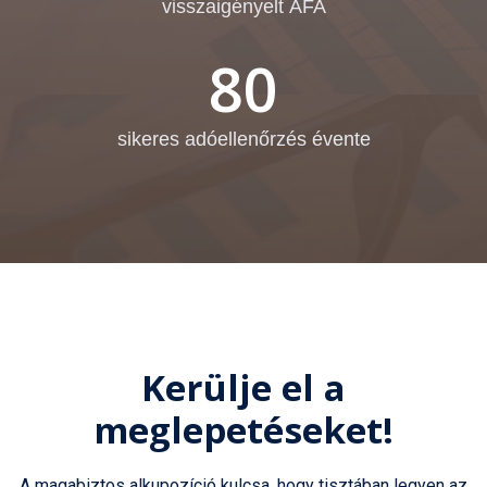
visszaigényelt ÁFA
80
sikeres adóellenőrzés évente
Kerülje el a
meglepetéseket!
A magabiztos alkupozíció kulcsa, hogy tisztában legyen az