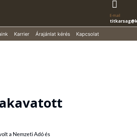
E-mail
titkarsag@k
aink
Karrier
Árajánlat kérés
Kapcsolat
zakavatott
volt a Nemzeti Adó és