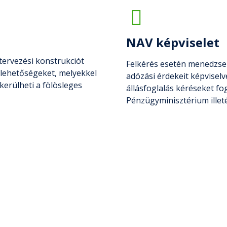
NAV képviselet
ervezési konstrukciót
Felkérés esetén menedzsel
s lehetőségeket, melyekkel
adózási érdekeit képvisel
kerülheti a fölösleges
állásfoglalás kéréseket f
Pénzügyminisztérium illeté