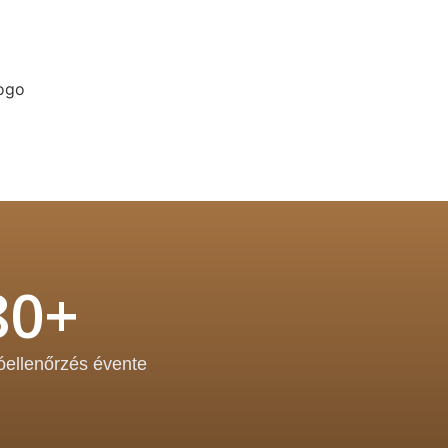
80+
óellenőrzés évente