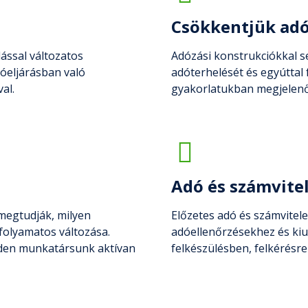
Csökkentjük adó
ással változatos
Adózási konstrukciókkal s
óeljárásban való
adóterhelését és egyúttal f
al.
gyakorlatukban megjelenő
Adó és számvitel
megtudják, milyen
Előzetes adó és számvitele
folyamatos változása.
adóellenőrzésekhez és kiu
den munkatársunk aktívan
felkészülésben, felkérésre