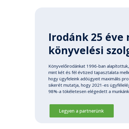
Irodánk 25 éve 
könyvelési szol
Könyvelőirodánkat 1996-ban alapítottuk, c
mint két és fél évtized tapasztalata me
hogy ügyfeleink adóügyeit maximális pro
sikerét mutatja, hogy 2021-es ügyfélelé
98%-a tökéletesen elégedett a munkánkk
Legyen a partnerünk