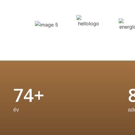
74+
év
ad