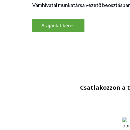
Vámhivatal munkatársa vezető beosztásba
Árajánlat kérés
Csatlakozzon a t