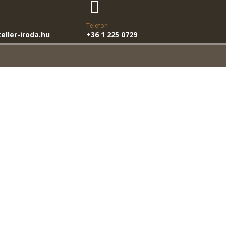
Telefon
eller-iroda.hu
+36 1 225 0729