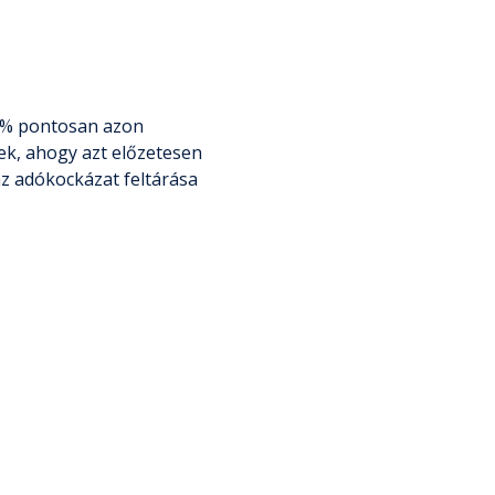
00% pontosan azon
k, ahogy azt előzetesen
z adókockázat feltárása