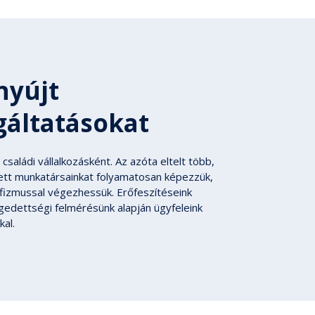
nyújt
gáltatásokat
saládi vállalkozásként. Az azóta eltelt több,
llett munkatársainkat folyamatosan képezzük,
fizmussal végezhessük. Erőfeszítéseink
gedettségi felmérésünk alapján ügyfeleink
al.