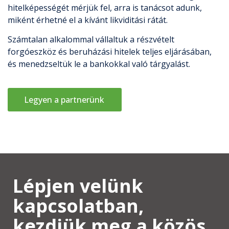
hitelképességét mérjük fel, arra is tanácsot adunk,
miként érhetné el a kívánt likviditási rátát.
Számtalan alkalommal vállaltuk a részvételt
forgóeszköz és beruházási hitelek teljes eljárásában,
és menedzseltük le a bankokkal való tárgyalást.
Legyen a partnerünk
Lépjen velünk
kapcsolatban,
kezdjük meg a közös