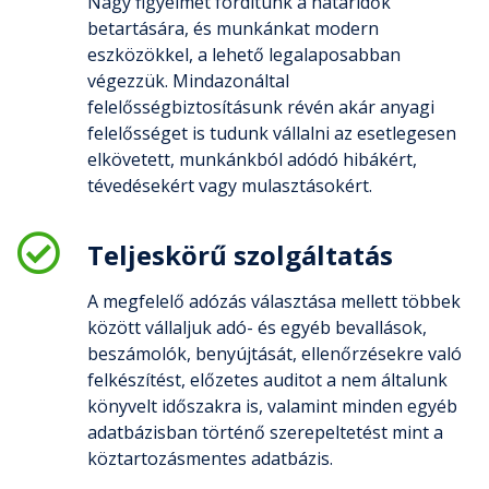
Nagy figyelmet fordítunk a határidők
betartására, és munkánkat modern
eszközökkel, a lehető legalaposabban
végezzük. Mindazonáltal
felelősségbiztosításunk révén akár anyagi
felelősséget is tudunk vállalni az esetlegesen
elkövetett, munkánkból adódó hibákért,
tévedésekért vagy mulasztásokért.
Teljeskörű szolgáltatás
A megfelelő adózás választása mellett többek
között vállaljuk adó- és egyéb bevallások,
beszámolók, benyújtását, ellenőrzésekre való
felkészítést, előzetes auditot a nem általunk
könyvelt időszakra is, valamint minden egyéb
adatbázisban történő szerepeltetést mint a
köztartozásmentes adatbázis.