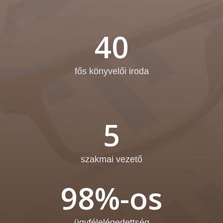
40
fős könyvelői iroda
5
szakmai vezető
98%-os
ügyfélelégedettség