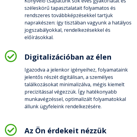
Könyvelő csapatunk sok éves gyakorlatát és
széleskörű tapasztalatait folyamatos és
rendszeres továbbképzésekkel tartjuk
naprakészen: így tisztában vagyunk a hatályos
jogszabályokkal, rendelkezésekkel és
előírásokkal.
Digitalizációban az élen
Igazodva a jelenkor igényeihez, folyamataink
jelentős részét digitálisan, a személyes
találkozásokat minimalizálva, mégis kiemelt
precizitással végezzük. Így hatékonyabb
munkavégzéssel, optimalizált folyamatokkal
állunk ügyfeleink rendelkezésére.
Az Ön érdekeit nézzük