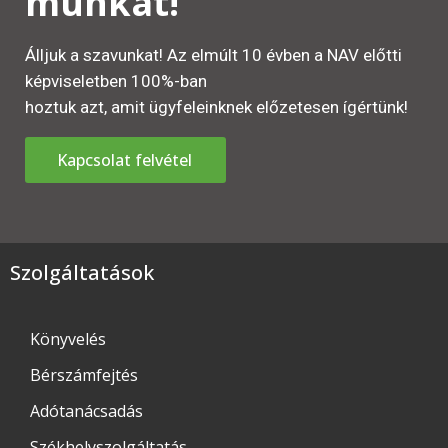
munkát!
Álljuk a szavunkat! Az elmúlt 10 évben a NAV előtti
képviseletben 100%-ban
hoztuk azt, amit ügyfeleinknek előzetesen ígértünk!
Kapcsolat felvétel
Szolgáltatások
Könyvelés
Bérszámfejtés
Adótanácsadás
Székhelyszolgáltatás