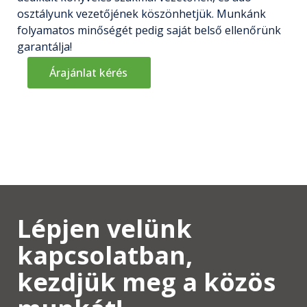
osztályunk vezetőjének köszönhetjük. Munkánk
folyamatos minőségét pedig saját belső ellenőrünk
garantálja!
Árajánlat kérés
Lépjen velünk
kapcsolatban,
kezdjük meg a közös